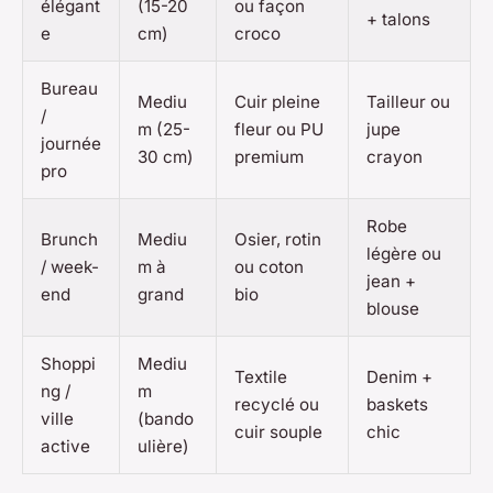
élégant
(15-20
ou façon
+ talons
e
cm)
croco
Bureau
Mediu
Cuir pleine
Tailleur ou
/
m (25-
fleur ou PU
jupe
journée
30 cm)
premium
crayon
pro
Robe
Brunch
Mediu
Osier, rotin
légère ou
/ week-
m à
ou coton
jean +
end
grand
bio
blouse
Shoppi
Mediu
Textile
Denim +
ng /
m
recyclé ou
baskets
ville
(bando
cuir souple
chic
active
ulière)