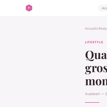
Acc
Accueil
›
Lifesty
LIFESTYLE
Qua
gros
mom
Audebert — 2