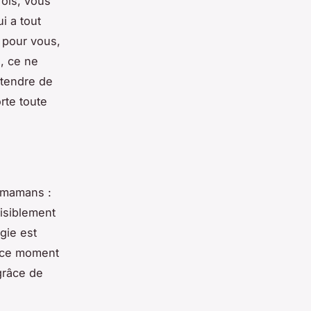
ois, vous
i a tout
 pour vous,
e, ce ne
 tendre de
orte toute
s mamans :
visiblement
gie est
t ce moment
 grâce de