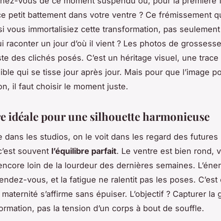
nez-vous de ce moment suspendu où, pour la première f
ce petit battement dans votre ventre ? Ce frémissement qu
si vous immortalisiez cette transformation, pas seulement
ui raconter un jour d’où il vient ? Les photos de grossess
ste des clichés posés. C’est un héritage visuel, une trace
sible qui se tisse jour après jour. Mais pour que l’image p
n, il faut choisir le moment juste.
re idéale pour une silhouette harmonieuse
e dans les studios, on le voit dans les regard des future
 c’est souvent
l’équilibre parfait
. Le ventre est bien rond, 
encore loin de la lourdeur des dernières semaines. L’éner
endez-vous, et la fatigue ne ralentit pas les poses. C’es
 maternité s’affirme sans épuiser. L’objectif ? Capturer la
ormation, pas la tension d’un corps à bout de souffle.