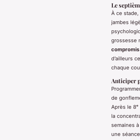
Le septième
À ce stade,
jambes légè
psychologiqu
grossesse n
compromis 
d’ailleurs 
chaque cour
Anticiper p
Programmer 
de gonfleme
Après le 8ᵉ
la concentr
semaines à 
une séance 