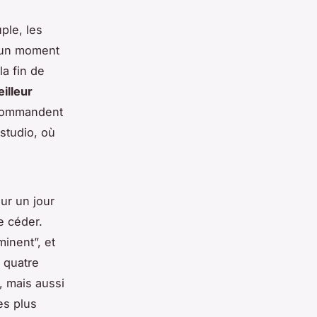
ple, les
i un moment
la fin de
illeur
commandent
studio, où
ur un jour
e céder.
inent”, et
à quatre
, mais aussi
es plus