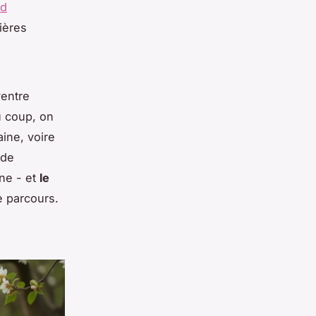
nd
ières
ventre
u coup, on
aine, voire
 de
ine - et
le
e parcours.