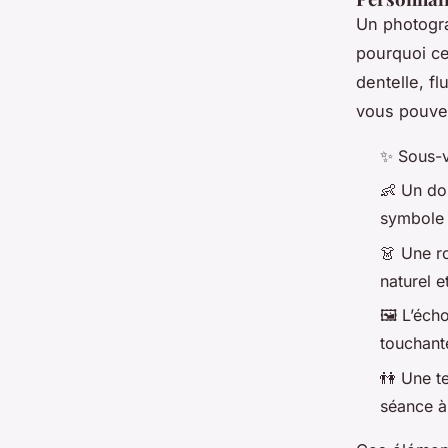
Un photogra
pourquoi ce
dentelle, fl
vous pouvez
✨ Sous-v
👶 Un do
symbole d
👗 Une r
naturel e
🖼️ L’éc
touchant
👫 Une te
séance à