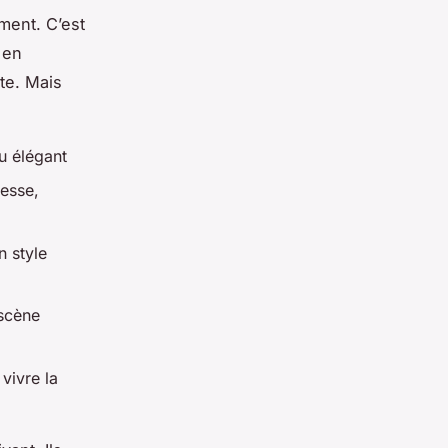
ment. C’est
 en
nte. Mais
u élégant
esse,
n style
 scène
vivre la