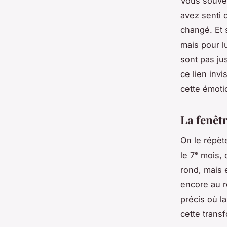
Vous souve
avez senti 
changé. Et 
mais pour l
sont pas ju
ce lien invi
cette émotio
La fenêt
On le répèt
le 7ᵉ mois,
rond, mais 
encore au r
précis où la
cette transf