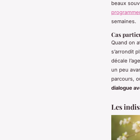
beaux souve
programmer
semaines.
Cas partic
Quand on at
s’arrondit p
décale l’age
un peu avan
parcours, où
dialogue av
Les indis