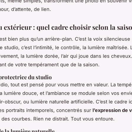
s, même simples, transforment une photo en souvenir viv
our, d’attente, de lien.
 extérieur : quel cadre choisir selon la sais
est bien plus qu’un arrière-plan. C’est la voix silencieuse
 studio, c’est l’intimité, le contrôle, la lumière maîtrisée. L
uvement, la lumière dorée, l’air qui joue dans les cheveux
nt de votre tempérament que de la saison.
 protectrice du studio
dio, tout est pensé pour vous mettre en valeur. La tempé
la lumière douce, et l’ambiance se module selon vos envi
ir-obscur, ou lumière naturelle artificielle. C’est le cadre i
s portraits intemporels, concentrés sur
l’expression de 
é des courbes. Rien ne distrait. Tout vous entoure.
de la lumière naturelle