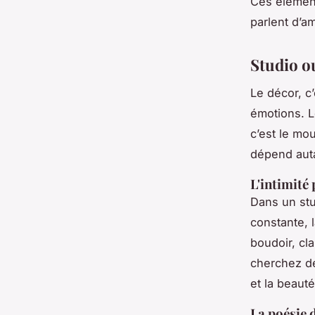
Ces élément
parlent d’am
Studio ou
Le décor, c’
émotions. Le
c’est le mo
dépend auta
L'intimité
Dans un stu
constante, 
boudoir, cla
cherchez de
et la beaut
La poésie 