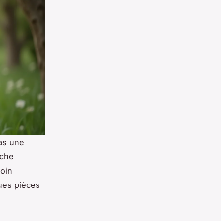
pas une
uche
soin
ques pièces