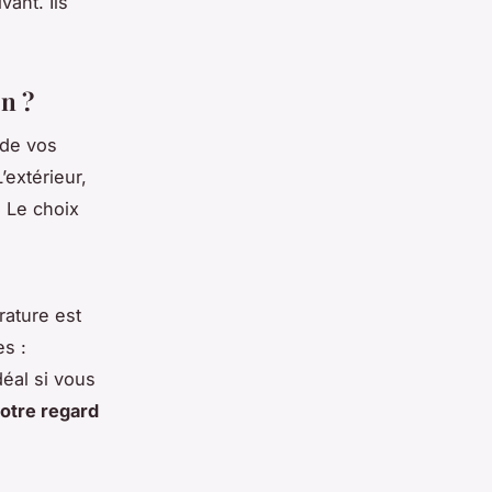
ant. Ils
on ?
 de vos
’extérieur,
. Le choix
rature est
es :
déal si vous
votre regard